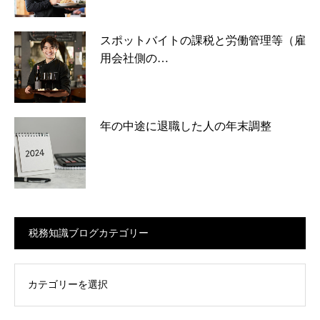
スポットバイトの課税と労働管理等（雇
用会社側の…
年の中途に退職した人の年末調整
税務知識ブログカテゴリー
ログカテゴリー