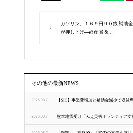
ガソリン、１６９円９０銭 補助金
が押し下げ―経産省 &…
ゴリー
その他の最新NEWS
2026.08.7
【SIC】事業費増加と補助金減少で収益悪化｜Net
2026.08.7
熊本地震受け「みえ災害ボランティア支
2026.08.7
「衝撃」「戦略的」「BYDの本気を感じ