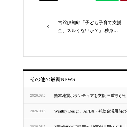
古舘伊知郎「子ども子育て支援
金、ズルくないか？」 独身…
ゴリー
その他の最新NEWS
2026.08.6
熊本地震ボランティアを支援 三重県がセンタ
2026.08.6
Wealthy Design、AI/DX・補助
2026.08.6
補助金効果で爆売れ 納車が長期化する「