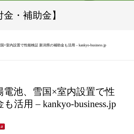
付金・補助金】
設置で性能検証 新潟県の補助金も活用 – kankyo-business.jp
陽電池、雪国×室内設置で性
– kankyo-business.jp