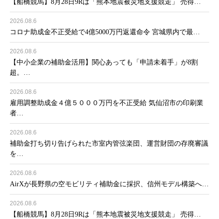
【船橋競馬】8月28日9Rは「熊本地震被災地支援競走」 売得…
2026.08.6
コロナ助成金不正受給で4億5000万円返還命令 宮城県内で最…
2026.08.6
【中小企業の補助金活用】関心あっても「申請未着手」が8割
超。…
2026.08.6
雇用調整助成金４億５０００万円を不正受給 気仙沼市の印刷業
者…
2026.08.6
補助金打ち切り告げられた市室内管弦楽団、運営財団の存廃審議
を…
2026.08.6
AirXが長野県の空モビリティ補助金に採択、信州モデル構築へ…
2026.08.6
【船橋競馬】8月28日9Rは「熊本地震被災地支援競走」 売得…