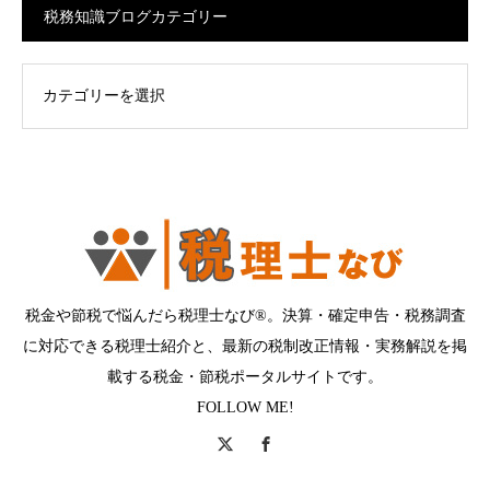
税務知識ブログカテゴリー
ログカテゴリー
税金や節税で悩んだら税理士なび®。決算・確定申告・税務調査
に対応できる税理士紹介と、最新の税制改正情報・実務解説を掲
載する税金・節税ポータルサイトです。
FOLLOW ME!