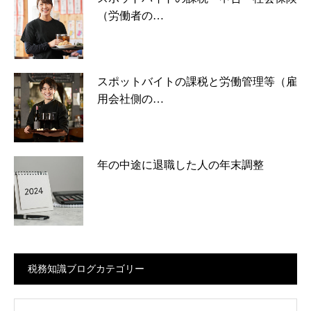
（労働者の…
スポットバイトの課税と労働管理等（雇
用会社側の…
年の中途に退職した人の年末調整
税務知識ブログカテゴリー
ログカテゴリー