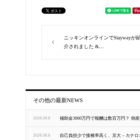
ニッキンオンラインでStaywayが
介されました &…
ゴリー
その他の最新NEWS
2026.08.8
補助金3000万円で報酬は数百万円？ 
2026.08.8
自己負担少で接種率高く、京大 – カナロ