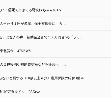
守り続けたい！必死で生きてる野良猫ちゃんのTN…
入当たり１円が多摩川保全支援金に – カ…
る」と驚きの声…補助金込みで“100万円台”の「ラッ…
労金 – 47NEWS
の負担軽減や補助費増額などを提言へ – …
ないと損する《60歳以上向け》雇用保険の給付3種 &…
万香港ドル – PANews