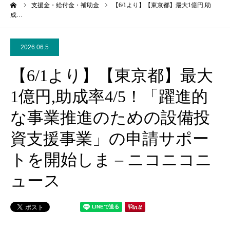
ーム
支援金・給付金・補助金
【6/1より】【東京都】最大1億円,助
成…
2026.06.5
【6/1より】【東京都】最大
1億円,助成率4/5！「躍進的
な事業推進のための設備投
資支援事業」の申請サポー
トを開始しま – ニコニコニ
ュース