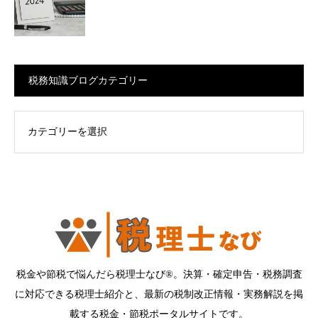
税務知識ブログカテゴリー
ログカテゴリー
税金や節税で悩んだら税理士なび®。決算・確定申告・税務調査
に対応できる税理士紹介と、最新の税制改正情報・実務解説を掲
載する税金・節税ポータルサイトです。