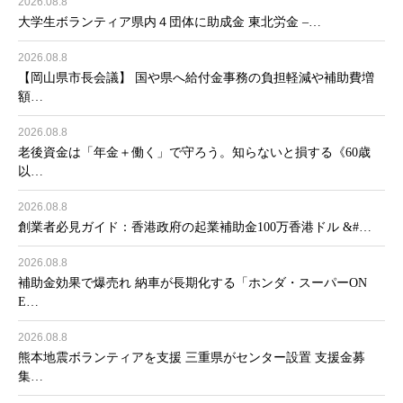
2026.08.8
大学生ボランティア県内４団体に助成金 東北労金 –…
2026.08.8
【岡山県市長会議】 国や県へ給付金事務の負担軽減や補助費増
額…
2026.08.8
老後資金は「年金＋働く」で守ろう。知らないと損する《60歳
以…
2026.08.8
創業者必見ガイド：香港政府の起業補助金100万香港ドル &#…
2026.08.8
補助金効果で爆売れ 納車が長期化する「ホンダ・スーパーON
E…
2026.08.8
熊本地震ボランティアを支援 三重県がセンター設置 支援金募
集…