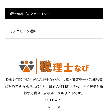
税務知識ブログカテゴリー
ログカテゴリー
税金や節税で悩んだら税理士なび®。決算・確定申告・税務調査
に対応できる税理士紹介と、最新の税制改正情報・実務解説を掲
載する税金・節税ポータルサイトです。
FOLLOW ME!