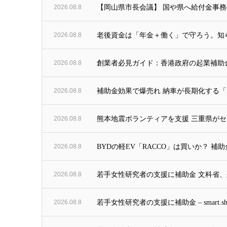
2026.08.8
【岡山県市長会議】 国や県へ給付金事務
2026.08.8
老後資金は「年金＋働く」で守ろう。知ら
2026.08.8
創業者必見ガイド：香港政府の起業補助金100
2026.08.8
補助金効果で爆売れ 納車が長期化する「
2026.08.8
熊本地震ボランティアを支援 三重県がセン
2026.08.8
BYDの軽EV「RACCO」は買いか？ 
2026.08.8
若手女性研究者の支援に補助金 文科省、来年度
2026.08.8
若手女性研究者の支援に補助金 – smart.shimo