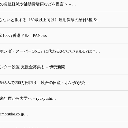
の負担軽減や補助費増額などを提言へ – …
ないと損する《60歳以上向け》雇用保険の給付3種 &…
万香港ドル – PANews
ホンダ・スーパーONE」に代わるおススメのBEVは？…
ター設置 支援金募集も – 伊勢新聞
補助金込みで200万円切り、競合の日産・ホンダが受…
から大学へ – ryukyushi…
tsuke.co.jp…