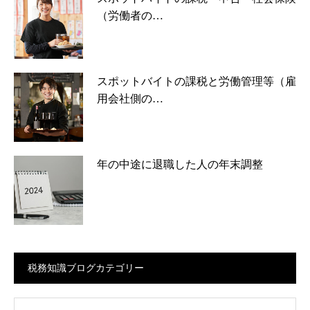
（労働者の…
スポットバイトの課税と労働管理等（雇
用会社側の…
年の中途に退職した人の年末調整
税務知識ブログカテゴリー
ログカテゴリー