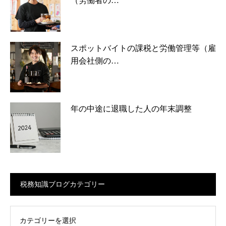
（労働者の…
スポットバイトの課税と労働管理等（雇
用会社側の…
年の中途に退職した人の年末調整
税務知識ブログカテゴリー
ログカテゴリー