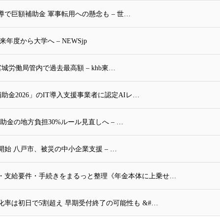
で巨額補助金 軍事転用への懸念も – 世…
度から大学へ – NEWSjp
城労働局管内で過去最高額 – khb東…
補助金2026」のIT導入支援事業者に認定AIレ…
金の地方負担30%ルール見直しへ – …
開始 八戸市、被災の中小企業支援 – …
額・支給要件・手続きをまるっと整理《年金本体に上乗せ…
化率は初日で5割超え 早期受付終了の可能性も &#…