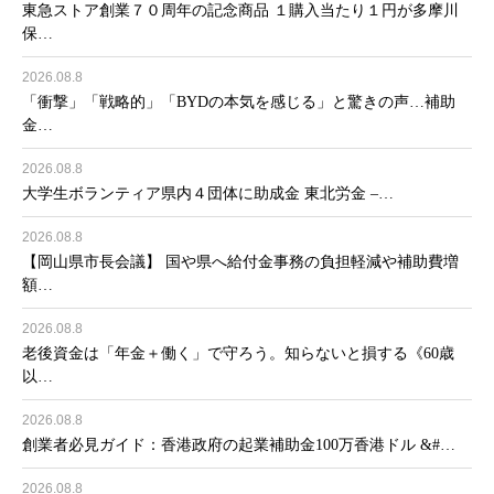
東急ストア創業７０周年の記念商品 １購入当たり１円が多摩川
保…
2026.08.8
「衝撃」「戦略的」「BYDの本気を感じる」と驚きの声…補助
金…
2026.08.8
大学生ボランティア県内４団体に助成金 東北労金 –…
2026.08.8
【岡山県市長会議】 国や県へ給付金事務の負担軽減や補助費増
額…
2026.08.8
老後資金は「年金＋働く」で守ろう。知らないと損する《60歳
以…
2026.08.8
創業者必見ガイド：香港政府の起業補助金100万香港ドル &#…
2026.08.8