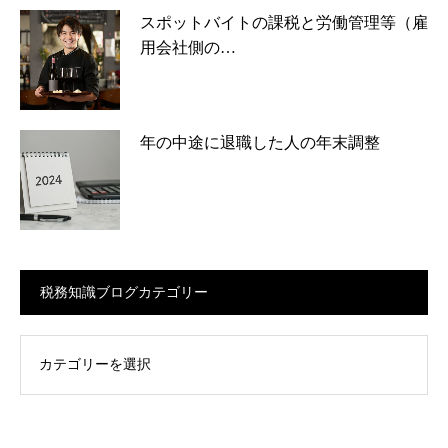
スポットバイトの課税と労働管理等（雇
用会社側の…
年の中途に退職した人の年末調整
税務知識ブログカテゴリー
ログカテゴリー