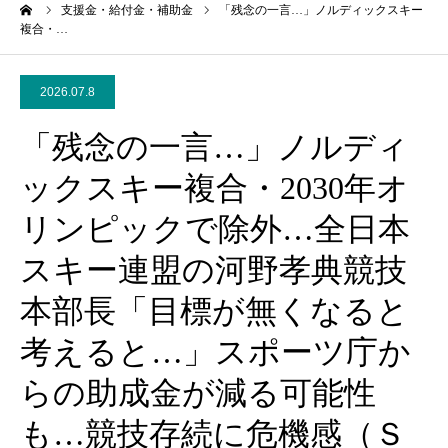
ーム
支援金・給付金・補助金
「残念の一言…」ノルディックスキー
複合・…
2026.07.8
「残念の一言…」ノルディ
ックスキー複合・2030年オ
リンピックで除外…全日本
スキー連盟の河野孝典競技
本部長「目標が無くなると
考えると…」スポーツ庁か
らの助成金が減る可能性
も…競技存続に危機感（Ｓ