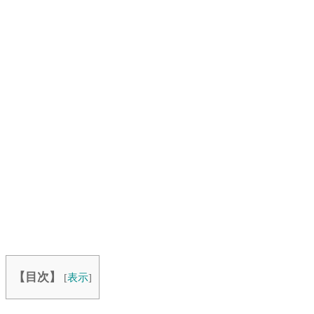
【目次】
[
表示
]