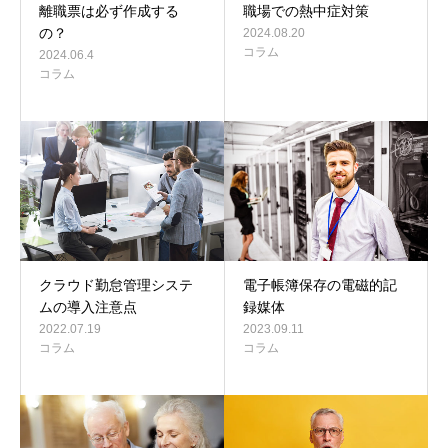
離職票は必ず作成する
職場での熱中症対策
の？
2024.08.20
コラム
2024.06.4
コラム
クラウド勤怠管理システ
電子帳簿保存の電磁的記
ムの導入注意点
録媒体
2022.07.19
2023.09.11
コラム
コラム