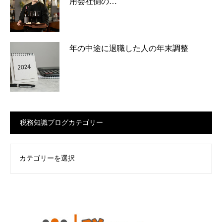
用会社側の…
年の中途に退職した人の年末調整
税務知識ブログカテゴリー
ログカテゴリー