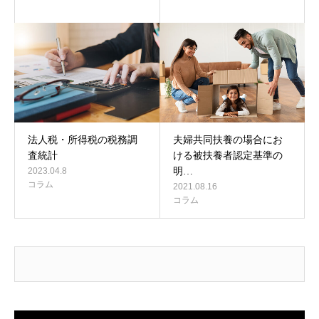
法人税・所得税の税務調
夫婦共同扶養の場合にお
査統計
ける被扶養者認定基準の
2023.04.8
明…
コラム
2021.08.16
コラム