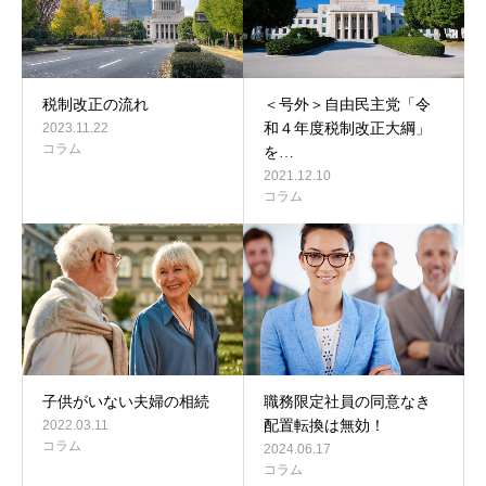
税制改正の流れ
＜号外＞自由民主党「令
2023.11.22
和４年度税制改正大綱」
コラム
を…
2021.12.10
コラム
子供がいない夫婦の相続
職務限定社員の同意なき
2022.03.11
配置転換は無効！
コラム
2024.06.17
コラム