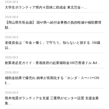
2026.08.8
大学生ボランティア県内４団体に助成金 東北労金 –…
2026.08.8
【岡山県市長会議】 国や県へ給付金事務の負担軽減や補助費増
額…
2026.08.8
老後資金は「年金＋働く」で守ろう。知らないと損する《60歳
以…
2026.08.8
創業者必見ガイド：香港政府の起業補助金100万香港ドル &#…
2026.08.8
補助金効果で爆売れ 納車が長期化する「ホンダ・スーパーON
E…
2026.08.8
熊本地震ボランティアを支援 三重県がセンター設置 支援金募
集…