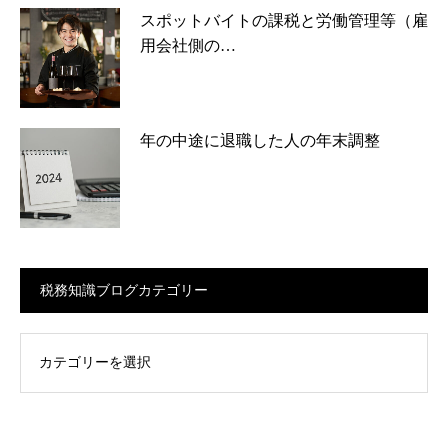
スポットバイトの課税と労働管理等（雇
用会社側の…
年の中途に退職した人の年末調整
税務知識ブログカテゴリー
ログカテゴリー