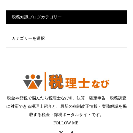
税務知識ブログカテゴリー
ログカテゴリー
税金や節税で悩んだら税理士なび®。決算・確定申告・税務調査
に対応できる税理士紹介と、最新の税制改正情報・実務解説を掲
載する税金・節税ポータルサイトです。
FOLLOW ME!